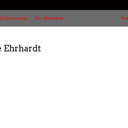
illkommen
Die Musiker
Fo
e Ehrhardt